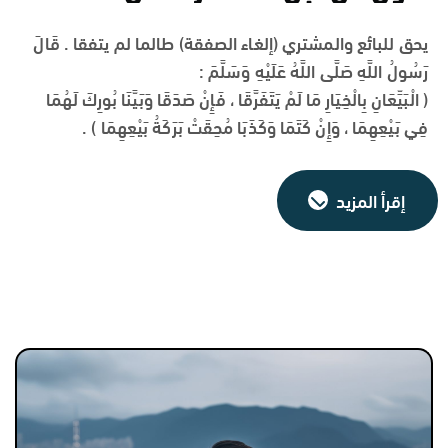
يحق للبائع والمشتري (إلغاء الصفقة) طالما لم يتفقا . قَالَ
رَسُولُ اللَّهِ صَلَّى اللَّهُ عَلَيْهِ وَسَلَّمَ :
( الْبَيِّعَانِ بِالْخِيَارِ مَا لَمْ يَتَفَرَّقَا ، فَإِنْ صَدَقَا وَبَيَّنَا بُورِكَ لَهُمَا
فِي بَيْعِهِمَا ، وَإِنْ كَتَمَا وَكَذَبَا مُحِقَتْ بَرَكَةُ بَيْعِهِمَا ) .
إقرأ المزيد