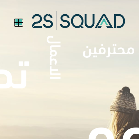
محترفين
الاعمال
تطـوير
عم