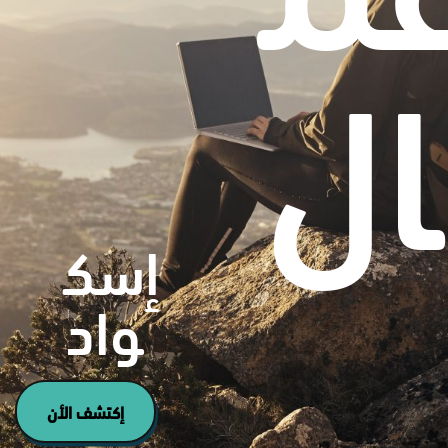
ال
إسك
واد
إكتشف الأن